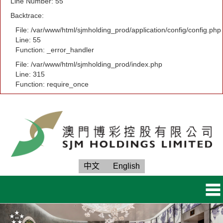
Line Number: 55
Backtrace:
File: /var/www/html/sjmholding_prod/application/config/config.php
Line: 55
Function: _error_handler
File: /var/www/html/sjmholding_prod/index.php
Line: 315
Function: require_once
中文
English