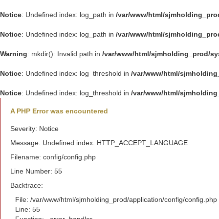
Notice
: Undefined index: log_path in
/var/www/html/sjmholding_pro
Notice
: Undefined index: log_path in
/var/www/html/sjmholding_pro
Warning
: mkdir(): Invalid path in
/var/www/html/sjmholding_prod/s
Notice
: Undefined index: log_threshold in
/var/www/html/sjmholding
Notice
: Undefined index: log_threshold in
/var/www/html/sjmholding
A PHP Error was encountered
Severity: Notice
Message: Undefined index: HTTP_ACCEPT_LANGUAGE
Filename: config/config.php
Line Number: 55
Backtrace:
File: /var/www/html/sjmholding_prod/application/config/config.php
Line: 55